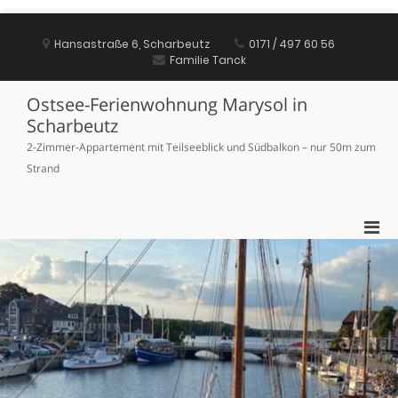
Zum
Inhalt
Hansastraße 6, Scharbeutz
0171 / 497 60 56
springen
Familie Tanck
Ostsee-Ferienwohnung Marysol in
Scharbeutz
2-Zimmer-Appartement mit Teilseeblick und Südbalkon – nur 50m zum
Strand
Pri
Men
für
mobi
Ger