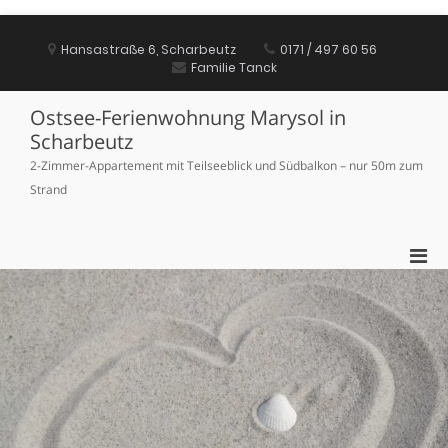
Zum
Inhalt
Hansastraße 6, Scharbeutz
0171 / 497 60 56
springen
Familie Tanck
Ostsee-Ferienwohnung Marysol in
Scharbeutz
2-Zimmer-Appartement mit Teilseeblick und Südbalkon – nur 50m zum
Strand
Pri
Men
für
mobi
Ger